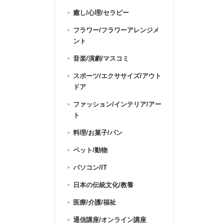
癒し/心理/セラピー
フラワー/フラワーアレンジメ
ント
音楽/演劇/マスコミ
スポーツ/エクササイズ/アウト
ドア
ファッション/インテリア/アー
ト
料理/お菓子/パン
ペット/動物
パソコン/IT
日本の伝統文化/教養
医療/介護/福祉
通信講座/オンライン講座