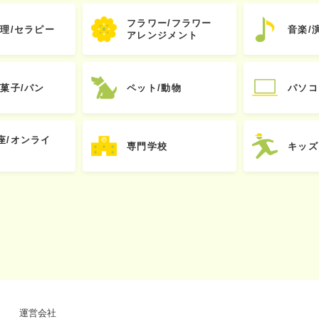
フラワー/フラワー
心理/セラピー
音楽/
アレンジメント
お菓子/パン
ペット/動物
パソコ
座/オンライ
専門学校
キッズ
運営会社