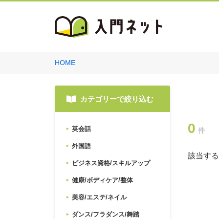
HOME
カテゴリーで絞り込む
0
英会話
件
外国語
該当する
ビジネス資格/スキルアップ
健康/ボディケア/整体
美容/エステ/ネイル
ダンス/フラダンス/舞踏