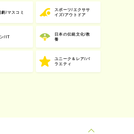
スポーツ/エクササ
演劇/マスコミ
イズ/アウトドア
日本の伝統文化/教
ン/IT
養
ユニーク＆レア/バ
ラエティ