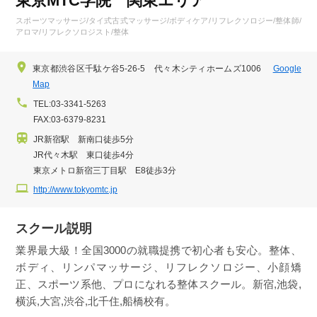
東京MTC学院 関東エリア
スポーツマッサージ/タイ式古式マッサージ/ボディケア/リフレクソロジー/整体師/
アロマ/リフレクソロジスト/整体
東京都渋谷区千駄ケ谷5-26-5 代々木シティホームズ1006
Google
Map
TEL:03-3341-5263
FAX:03-6379-8231
JR新宿駅 新南口徒歩5分
JR代々木駅 東口徒歩4分
東京メトロ新宿三丁目駅 E8徒歩3分
http://www.tokyomtc.jp
スクール説明
業界最大級！全国3000の就職提携で初心者も安心。整体、
ボディ、リンパマッサージ、リフレクソロジー、小顔矯
正、スポーツ系他、プロになれる整体スクール。新宿,池袋,
横浜,大宮,渋谷,北千住,船橋校有。