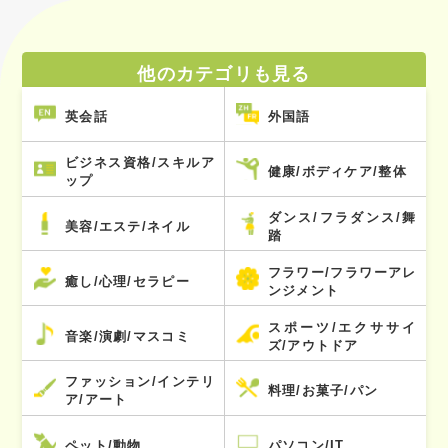
他のカテゴリも見る
英会話
外国語
ビジネス資格/スキルア
健康/ボディケア/整体
ップ
ダンス/フラダンス/舞
美容/エステ/ネイル
踏
フラワー/フラワーアレ
癒し/心理/セラピー
ンジメント
スポーツ/エクササイ
音楽/演劇/マスコミ
ズ/アウトドア
ファッション/インテリ
料理/お菓子/パン
ア/アート
ペット/動物
パソコン/IT