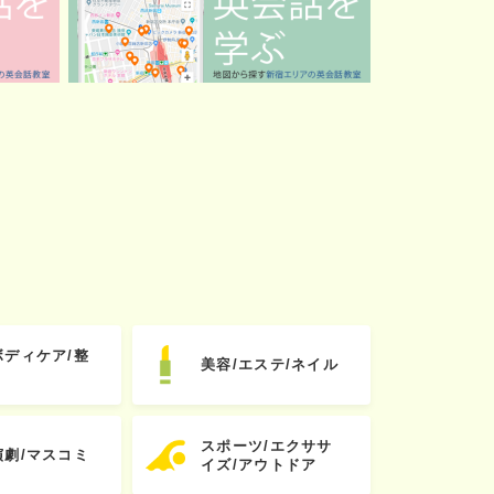
ボディケア/整
美容/エステ/ネイル
スポーツ/エクササ
演劇/マスコミ
イズ/アウトドア