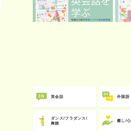
英会話
外国語
ダンス/フラダンス/
癒し/
舞踏