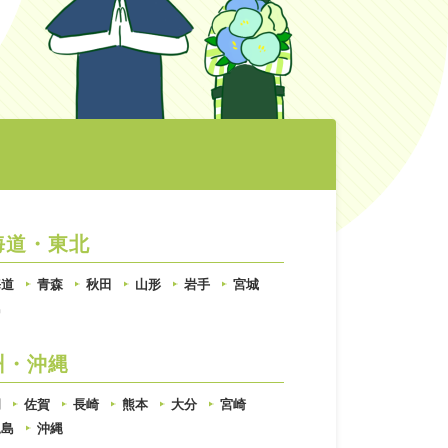
海道・東北
海道
青森
秋田
山形
岩手
宮城
島
州・沖縄
岡
佐賀
長崎
熊本
大分
宮崎
児島
沖縄