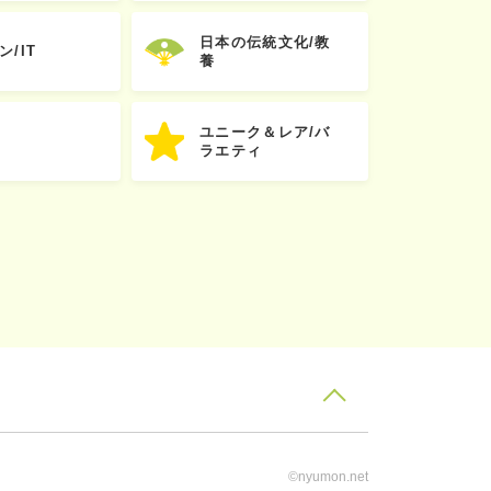
日本の伝統文化/教
ン/IT
養
ユニーク＆レア/バ
ラエティ
©nyumon.net