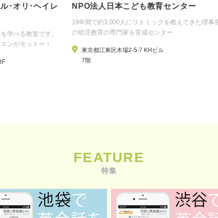
イレ
NPO法人日本こども教育センター
NE
19年間で約3,000人にリトミックを教えてきた理事長井上幸子
調
の幼児教育の専門家を育成センター
シ
す。
！
東京都江東区木場2-5-7 KHビル
7階
FEATURE
特集