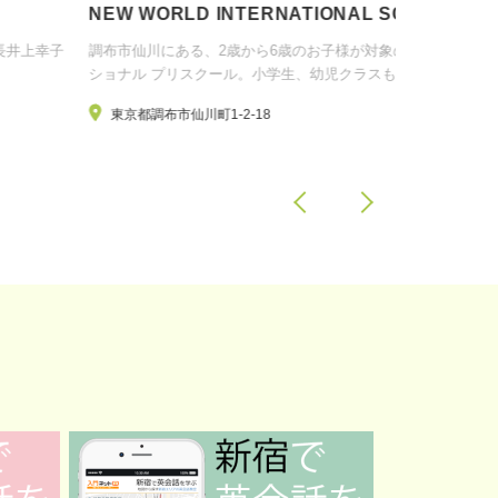
W WORLD INTERNATIONAL SCHOOL
フラハーラウ
布市仙川にある、2歳から6歳のお子様が対象のインターナ
渋谷にある本格
ョナル プリスクール。小学生、幼児クラスも
初心者でも気軽
東京都調布市仙川町1-2-18
東京都渋谷区渋