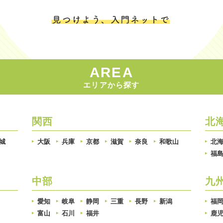
AREA
エリアから探す
関西
北
城
大阪
兵庫
京都
滋賀
奈良
和歌山
北
福
中部
九
愛知
岐阜
静岡
三重
長野
新潟
福
富山
石川
福井
鹿