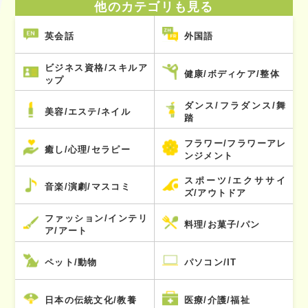
他のカテゴリも見る
英会話
外国語
ビジネス資格/スキルア
健康/ボディケア/整体
ップ
ダンス/フラダンス/舞
美容/エステ/ネイル
踏
フラワー/フラワーアレ
癒し/心理/セラピー
ンジメント
スポーツ/エクササイ
音楽/演劇/マスコミ
ズ/アウトドア
ファッション/インテリ
料理/お菓子/パン
ア/アート
ペット/動物
パソコン/IT
日本の伝統文化/教養
医療/介護/福祉