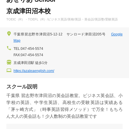
京成津田沼本校
TOEIC（R）・TOEFL（R）/ビジネス英語/英検/英語・英会話/英語塾/受験英語
千葉県習志野市津田沼5-12-12 サンロード津田沼205号
Google
Map
TEL:047-454-5574
FAX:047-454-5574
京成津田沼駅 徒歩1分
https://azaleaenglish.com/
スクール説明
千葉県 習志野市津田沼の英会話教室。ビジネス英会話、小
学校の英語、中学生英語、高校生の受験英語は実績ある
「茅ヶ崎方式」（時事英語習得メソッド）で万全！もちろ
ん大人の英会話も！少人数制の英会話教室です