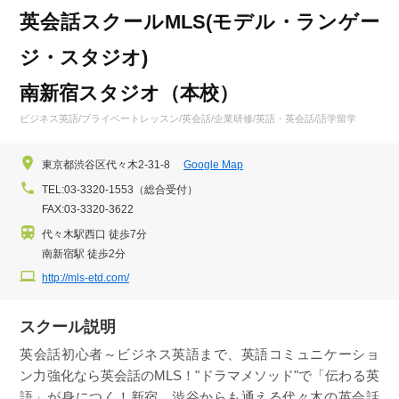
英会話スクールMLS(モデル・ランゲー
ジ・スタジオ)
南新宿スタジオ（本校）
ビジネス英語/プライベートレッスン/英会話/企業研修/英語・英会話/語学留学
東京都渋谷区代々木2-31-8
Google Map
TEL:03-3320-1553（総合受付）
FAX:03-3320-3622
代々木駅西口 徒歩7分
南新宿駅 徒歩2分
http://mls-etd.com/
スクール説明
英会話初心者～ビジネス英語まで、英語コミュニケーショ
ン力強化なら英会話のMLS！"ドラマメソッド"で「伝わる英
語」が身につく！新宿、渋谷からも通える代々木の英会話