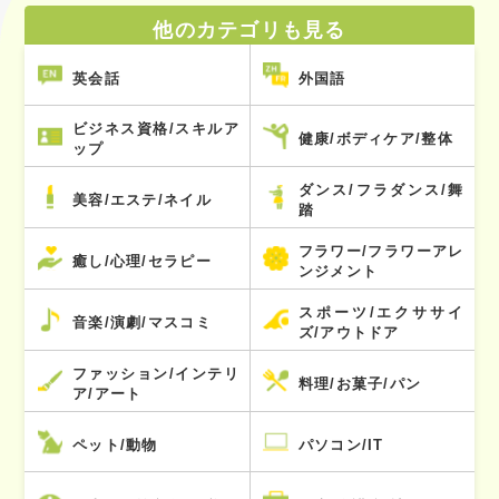
他のカテゴリも見る
英会話
外国語
ビジネス資格/スキルア
健康/ボディケア/整体
ップ
ダンス/フラダンス/舞
美容/エステ/ネイル
踏
フラワー/フラワーアレ
癒し/心理/セラピー
ンジメント
スポーツ/エクササイ
音楽/演劇/マスコミ
ズ/アウトドア
ファッション/インテリ
料理/お菓子/パン
ア/アート
ペット/動物
パソコン/IT