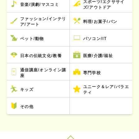
スポーツ/エクササイ
音楽/演劇/マスコミ
ズ/アウトドア
ファッション/インテリ
料理/お菓子/パン
ア/アート
ペット/動物
パソコン/IT
日本の伝統文化/教養
医療/介護/福祉
通信講座/オンライン講
専門学校
座
ユニーク＆レア/バラエ
キッズ
ティ
その他