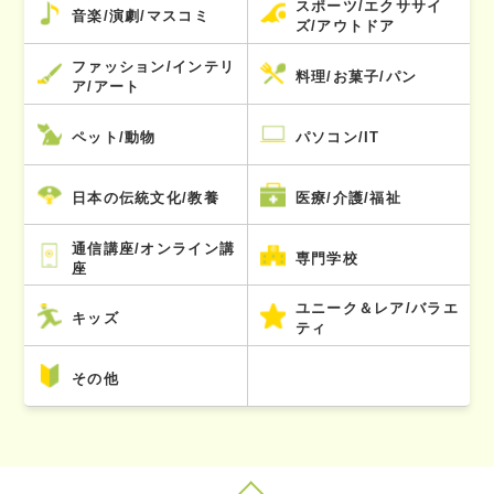
スポーツ/エクササイ
音楽/演劇/マスコミ
ズ/アウトドア
ファッション/インテリ
料理/お菓子/パン
ア/アート
ペット/動物
パソコン/IT
日本の伝統文化/教養
医療/介護/福祉
通信講座/オンライン講
専門学校
座
ユニーク＆レア/バラエ
キッズ
ティ
その他