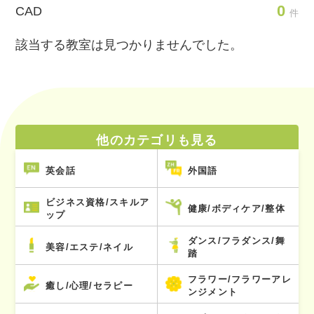
0
CAD
件
該当する教室は見つかりませんでした。
他のカテゴリも見る
英会話
外国語
ビジネス資格/スキルア
健康/ボディケア/整体
ップ
ダンス/フラダンス/舞
美容/エステ/ネイル
踏
フラワー/フラワーアレ
癒し/心理/セラピー
ンジメント