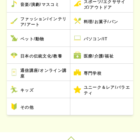
スポーツ/エクササイ
音楽/演劇/マスコミ
ズ/アウトドア
ファッション/インテリ
料理/お菓子/パン
ア/アート
ペット/動物
パソコン/IT
日本の伝統文化/教養
医療/介護/福祉
通信講座/オンライン講
専門学校
座
ユニーク＆レア/バラエ
キッズ
ティ
その他