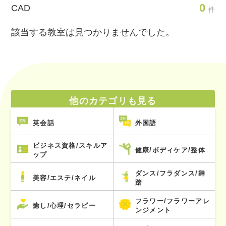
0
CAD
件
該当する教室は見つかりませんでした。
他のカテゴリも見る
英会話
外国語
ビジネス資格/スキルア
健康/ボディケア/整体
ップ
ダンス/フラダンス/舞
美容/エステ/ネイル
踏
フラワー/フラワーアレ
癒し/心理/セラピー
ンジメント