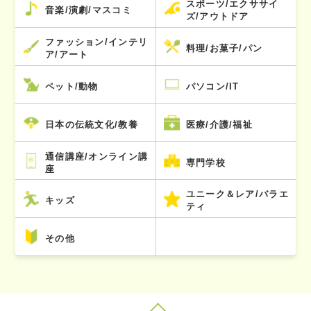
スポーツ/エクササイ
音楽/演劇/マスコミ
ズ/アウトドア
ファッション/インテリ
料理/お菓子/パン
ア/アート
ペット/動物
パソコン/IT
日本の伝統文化/教養
医療/介護/福祉
通信講座/オンライン講
専門学校
座
ユニーク＆レア/バラエ
キッズ
ティ
その他