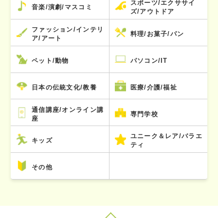
スポーツ/エクササイ
音楽/演劇/マスコミ
ズ/アウトドア
ファッション/インテリ
料理/お菓子/パン
ア/アート
ペット/動物
パソコン/IT
日本の伝統文化/教養
医療/介護/福祉
通信講座/オンライン講
専門学校
座
ユニーク＆レア/バラエ
キッズ
ティ
その他