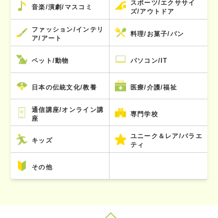
スポーツ/エクササイ
音楽/演劇/マスコミ
ズ/アウトドア
ファッション/インテリ
料理/お菓子/パン
ア/アート
ペット/動物
パソコン/IT
日本の伝統文化/教養
医療/介護/福祉
通信講座/オンライン講
専門学校
座
ユニーク＆レア/バラエ
キッズ
ティ
その他