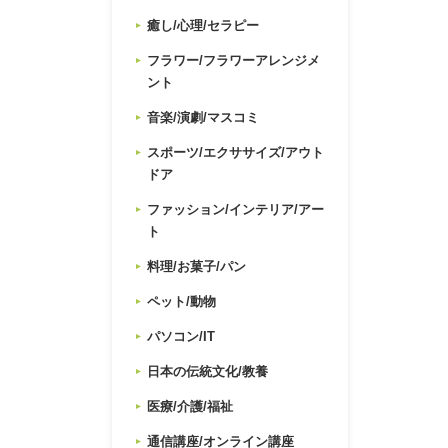
癒し/心理/セラピー
フラワー/フラワーアレンジメ
ント
音楽/演劇/マスコミ
スポーツ/エクササイズ/アウト
ドア
ファッション/インテリア/アー
ト
料理/お菓子/パン
ペット/動物
パソコン/IT
日本の伝統文化/教養
医療/介護/福祉
通信講座/オンライン講座