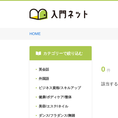
HOME
カテゴリーで絞り込む
0
英会話
件
外国語
該当する
ビジネス資格/スキルアップ
健康/ボディケア/整体
美容/エステ/ネイル
ダンス/フラダンス/舞踏