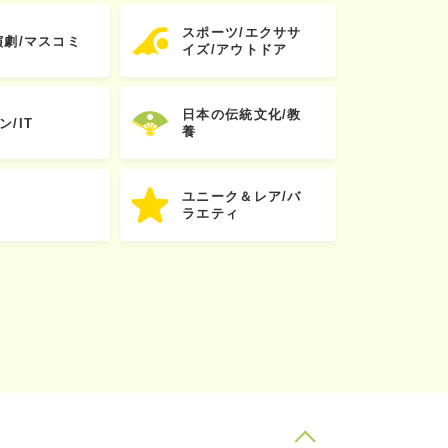
スポーツ/エクササ
演劇/マスコミ
イズ/アウトドア
日本の伝統文化/教
ン/IT
養
ユニーク＆レア/バ
ラエティ