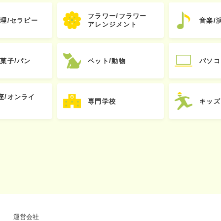
フラワー/フラワー
心理/セラピー
音楽/
アレンジメント
お菓子/パン
ペット/動物
パソコ
座/オンライ
専門学校
キッズ
運営会社