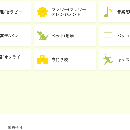
フラワー/フラワー
心理/セラピー
音楽/
アレンジメント
お菓子/パン
ペット/動物
パソコ
座/オンライ
専門学校
キッズ
運営会社