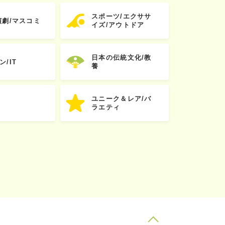
スポーツ/エクササ
演劇/マスコミ
イズ/アウトドア
日本の伝統文化/教
ン/IT
養
ユニーク＆レア/バ
ラエティ