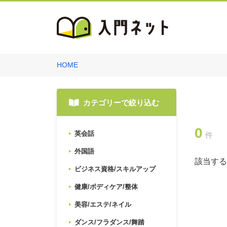
HOME
カテゴリーで絞り込む
0
英会話
件
外国語
該当する
ビジネス資格/スキルアップ
健康/ボディケア/整体
美容/エステ/ネイル
ダンス/フラダンス/舞踏