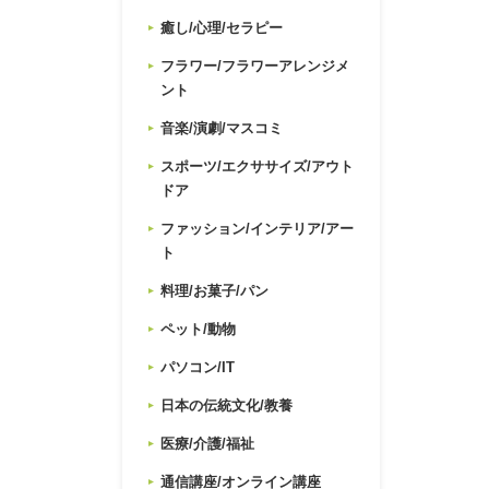
癒し/心理/セラピー
フラワー/フラワーアレンジメ
ント
音楽/演劇/マスコミ
スポーツ/エクササイズ/アウト
ドア
ファッション/インテリア/アー
ト
料理/お菓子/パン
ペット/動物
パソコン/IT
日本の伝統文化/教養
医療/介護/福祉
通信講座/オンライン講座