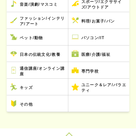
スポーツ/エクササイ
音楽/演劇/マスコミ
ズ/アウトドア
ファッション/インテリ
料理/お菓子/パン
ア/アート
ペット/動物
パソコン/IT
日本の伝統文化/教養
医療/介護/福祉
通信講座/オンライン講
専門学校
座
ユニーク＆レア/バラエ
キッズ
ティ
その他