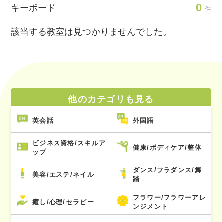
0
キーボード
件
該当する教室は見つかりませんでした。
他のカテゴリも見る
英会話
外国語
ビジネス資格/スキルア
健康/ボディケア/整体
ップ
ダンス/フラダンス/舞
美容/エステ/ネイル
踏
フラワー/フラワーアレ
癒し/心理/セラピー
ンジメント