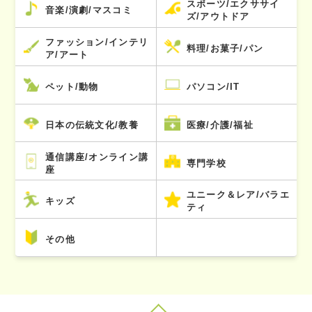
スポーツ/エクササイ
音楽/演劇/マスコミ
ズ/アウトドア
ファッション/インテリ
料理/お菓子/パン
ア/アート
ペット/動物
パソコン/IT
日本の伝統文化/教養
医療/介護/福祉
通信講座/オンライン講
専門学校
座
ユニーク＆レア/バラエ
キッズ
ティ
その他