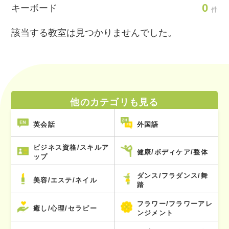
0
キーボード
件
該当する教室は見つかりませんでした。
他のカテゴリも見る
英会話
外国語
ビジネス資格/スキルア
健康/ボディケア/整体
ップ
ダンス/フラダンス/舞
美容/エステ/ネイル
踏
フラワー/フラワーアレ
癒し/心理/セラピー
ンジメント