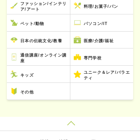
ファッション/インテリ
料理/お菓子/パン
ア/アート
ペット/動物
パソコン/IT
日本の伝統文化/教養
医療/介護/福祉
通信講座/オンライン講
専門学校
座
ユニーク＆レア/バラエ
キッズ
ティ
その他