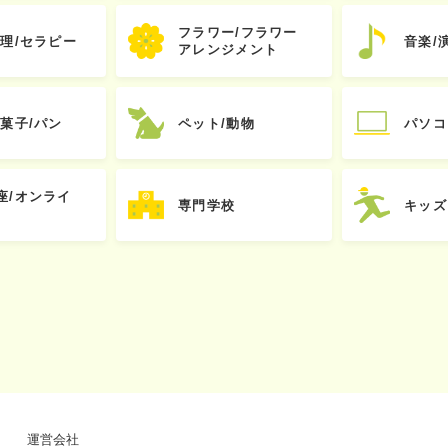
フラワー/フラワー
心理/セラピー
音楽/
アレンジメント
お菓子/パン
ペット/動物
パソコ
座/オンライ
専門学校
キッズ
運営会社