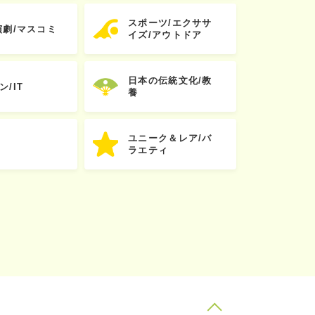
スポーツ/エクササ
演劇/マスコミ
イズ/アウトドア
日本の伝統文化/教
ン/IT
養
ユニーク＆レア/バ
ラエティ