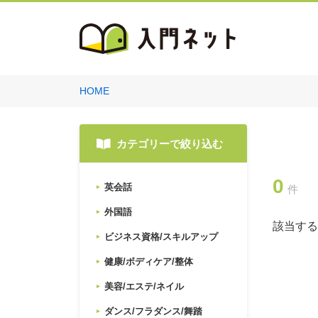
HOME
カテゴリーで絞り込む
0
英会話
件
外国語
該当する
ビジネス資格/スキルアップ
健康/ボディケア/整体
美容/エステ/ネイル
ダンス/フラダンス/舞踏