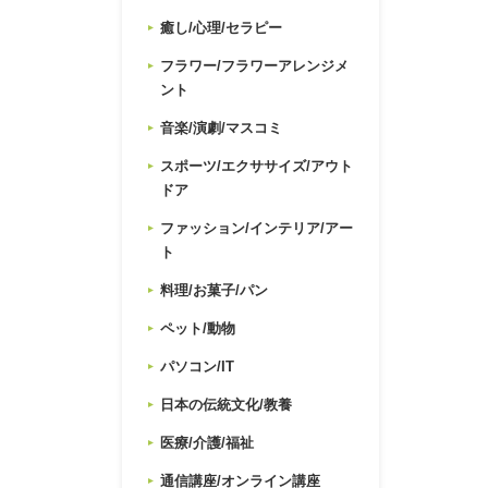
癒し/心理/セラピー
フラワー/フラワーアレンジメ
ント
音楽/演劇/マスコミ
スポーツ/エクササイズ/アウト
ドア
ファッション/インテリア/アー
ト
料理/お菓子/パン
ペット/動物
パソコン/IT
日本の伝統文化/教養
医療/介護/福祉
通信講座/オンライン講座