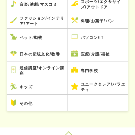
スポーツ/エクササイ
音楽/演劇/マスコミ
ズ/アウトドア
ファッション/インテリ
料理/お菓子/パン
ア/アート
ペット/動物
パソコン/IT
日本の伝統文化/教養
医療/介護/福祉
通信講座/オンライン講
専門学校
座
ユニーク＆レア/バラエ
キッズ
ティ
その他