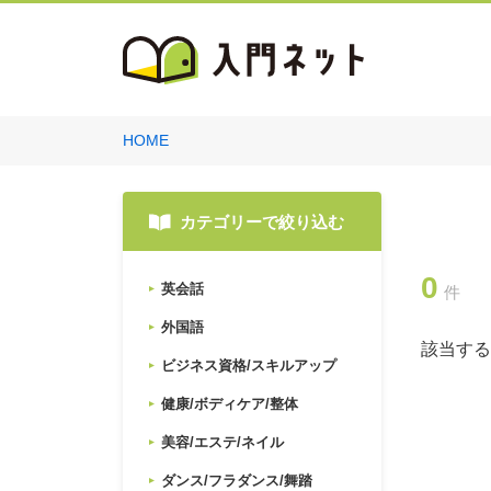
HOME
カテゴリーで絞り込む
0
英会話
件
外国語
該当する
ビジネス資格/スキルアップ
健康/ボディケア/整体
美容/エステ/ネイル
ダンス/フラダンス/舞踏