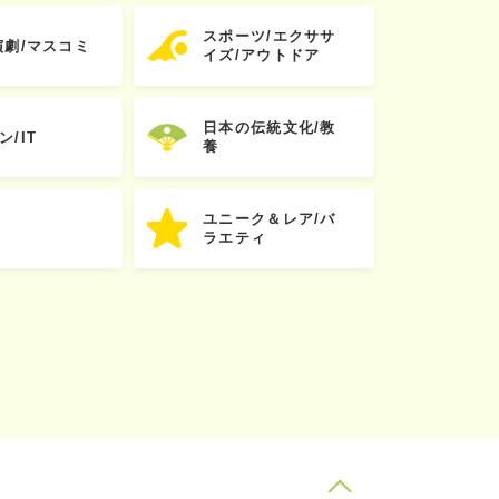
スポーツ/エクササ
演劇/マスコミ
イズ/アウトドア
日本の伝統文化/教
ン/IT
養
ユニーク＆レア/バ
ラエティ