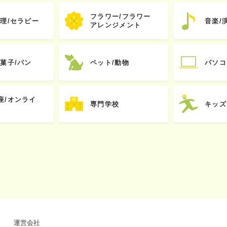
フラワー/フラワー
心理/セラピー
音楽/
アレンジメント
お菓子/パン
ペット/動物
パソコ
座/オンライ
専門学校
キッズ
運営会社