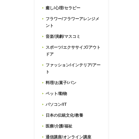
癒し/心理/セラピー
フラワー/フラワーアレンジメ
ント
音楽/演劇/マスコミ
スポーツ/エクササイズ/アウト
ドア
ファッション/インテリア/アー
ト
料理/お菓子/パン
ペット/動物
パソコン/IT
日本の伝統文化/教養
医療/介護/福祉
通信講座/オンライン講座