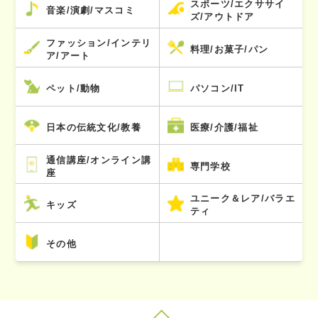
スポーツ/エクササイ
音楽/演劇/マスコミ
ズ/アウトドア
ファッション/インテリ
料理/お菓子/パン
ア/アート
ペット/動物
パソコン/IT
日本の伝統文化/教養
医療/介護/福祉
通信講座/オンライン講
専門学校
座
ユニーク＆レア/バラエ
キッズ
ティ
その他