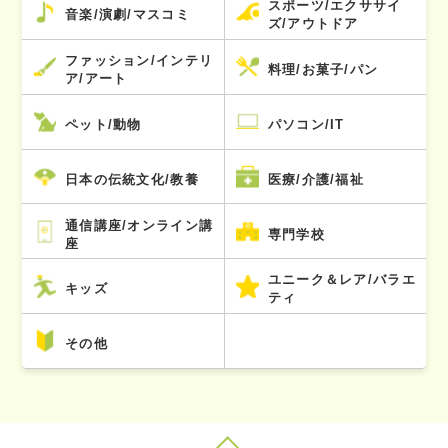
スポーツ/エクササイ
音楽/演劇/マスコミ
ズ/アウトドア
ファッション/インテリ
料理/お菓子/パン
ア/アート
ペット/動物
パソコン/IT
日本の伝統文化/教養
医療/介護/福祉
通信講座/オンライン講
専門学校
座
ユニーク＆レア/バラエ
キッズ
ティ
その他