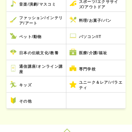
スポーツ/エクササイ
音楽/演劇/マスコミ
ズ/アウトドア
ファッション/インテリ
料理/お菓子/パン
ア/アート
ペット/動物
パソコン/IT
日本の伝統文化/教養
医療/介護/福祉
通信講座/オンライン講
専門学校
座
ユニーク＆レア/バラエ
キッズ
ティ
その他