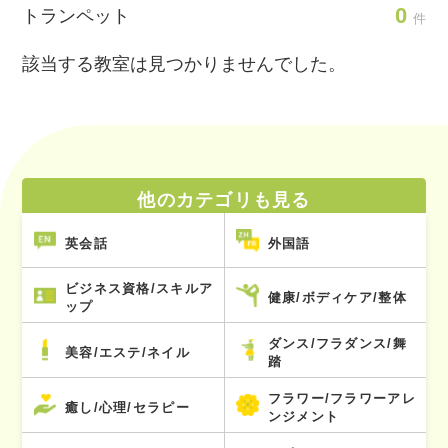
0
トランペット
件
該当する教室は見つかりませんでした。
他のカテゴリも見る
英会話
外国語
ビジネス資格/スキルア
健康/ボディケア/整体
ップ
ダンス/フラダンス/舞
美容/エステ/ネイル
踏
フラワー/フラワーアレ
癒し/心理/セラピー
ンジメント