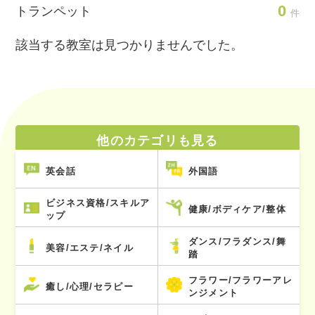
0
トランペット
件
該当する教室は見つかりませんでした。
他のカテゴリも見る
英会話
外国語
ビジネス資格/スキルア
健康/ボディケア/整体
ップ
ダンス/フラダンス/舞
美容/エステ/ネイル
踏
フラワー/フラワーアレ
癒し/心理/セラピー
ンジメント