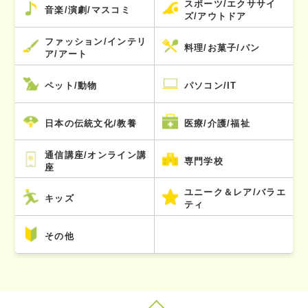
スポーツ/エクササイ
音楽/演劇/マスコミ
ズ/アウトドア
ファッション/インテリ
料理/お菓子/パン
ア/アート
ペット/動物
パソコン/IT
日本の伝統文化/教養
医療/介護/福祉
通信講座/オンライン講
専門学校
座
ユニーク＆レア/バラエ
キッズ
ティ
その他