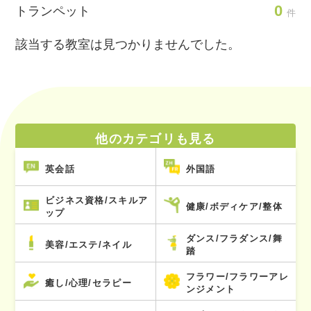
0
トランペット
件
該当する教室は見つかりませんでした。
他のカテゴリも見る
英会話
外国語
ビジネス資格/スキルア
健康/ボディケア/整体
ップ
ダンス/フラダンス/舞
美容/エステ/ネイル
踏
フラワー/フラワーアレ
癒し/心理/セラピー
ンジメント