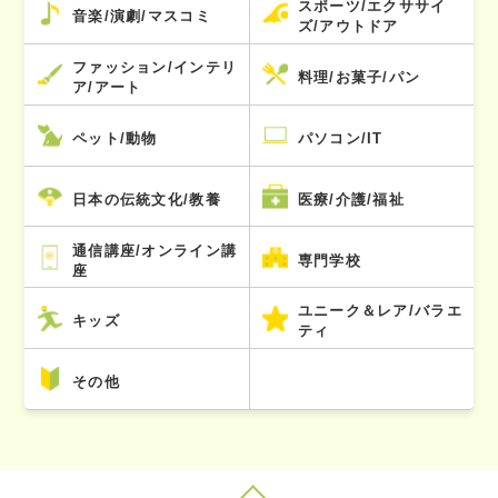
スポーツ/エクササイ
音楽/演劇/マスコミ
ズ/アウトドア
ファッション/インテリ
料理/お菓子/パン
ア/アート
ペット/動物
パソコン/IT
日本の伝統文化/教養
医療/介護/福祉
通信講座/オンライン講
専門学校
座
ユニーク＆レア/バラエ
キッズ
ティ
その他