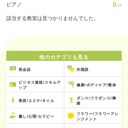
0
ピアノ
件
該当する教室は見つかりませんでした。
他のカテゴリも見る
英会話
外国語
ビジネス資格/スキルア
健康/ボディケア/整体
ップ
ダンス/フラダンス/舞
美容/エステ/ネイル
踏
フラワー/フラワーアレ
癒し/心理/セラピー
ンジメント