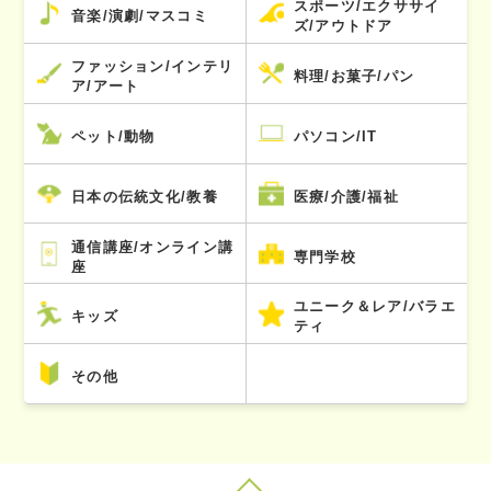
スポーツ/エクササイ
音楽/演劇/マスコミ
ズ/アウトドア
ファッション/インテリ
料理/お菓子/パン
ア/アート
ペット/動物
パソコン/IT
日本の伝統文化/教養
医療/介護/福祉
通信講座/オンライン講
専門学校
座
ユニーク＆レア/バラエ
キッズ
ティ
その他