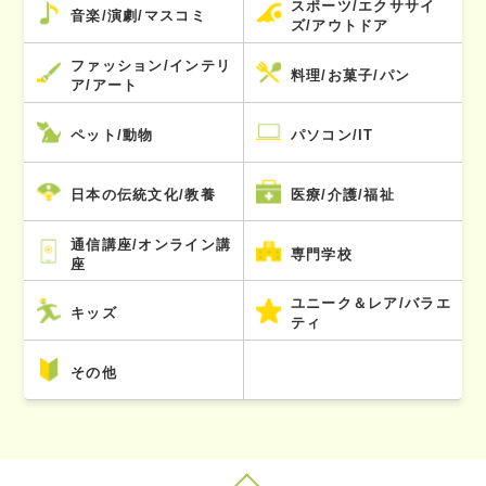
スポーツ/エクササイ
音楽/演劇/マスコミ
ズ/アウトドア
ファッション/インテリ
料理/お菓子/パン
ア/アート
ペット/動物
パソコン/IT
日本の伝統文化/教養
医療/介護/福祉
通信講座/オンライン講
専門学校
座
ユニーク＆レア/バラエ
キッズ
ティ
その他