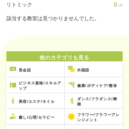
0
リトミック
件
該当する教室は見つかりませんでした。
他のカテゴリも見る
英会話
外国語
ビジネス資格/スキルア
健康/ボディケア/整体
ップ
ダンス/フラダンス/舞
美容/エステ/ネイル
踏
フラワー/フラワーアレ
癒し/心理/セラピー
ンジメント