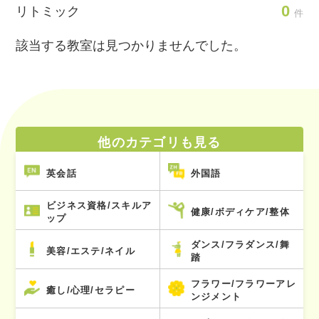
0
リトミック
件
該当する教室は見つかりませんでした。
他のカテゴリも見る
英会話
外国語
ビジネス資格/スキルア
健康/ボディケア/整体
ップ
ダンス/フラダンス/舞
美容/エステ/ネイル
踏
フラワー/フラワーアレ
癒し/心理/セラピー
ンジメント