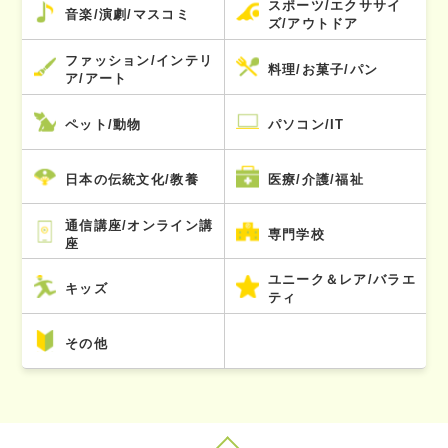
スポーツ/エクササイ
音楽/演劇/マスコミ
ズ/アウトドア
ファッション/インテリ
料理/お菓子/パン
ア/アート
ペット/動物
パソコン/IT
日本の伝統文化/教養
医療/介護/福祉
通信講座/オンライン講
専門学校
座
ユニーク＆レア/バラエ
キッズ
ティ
その他