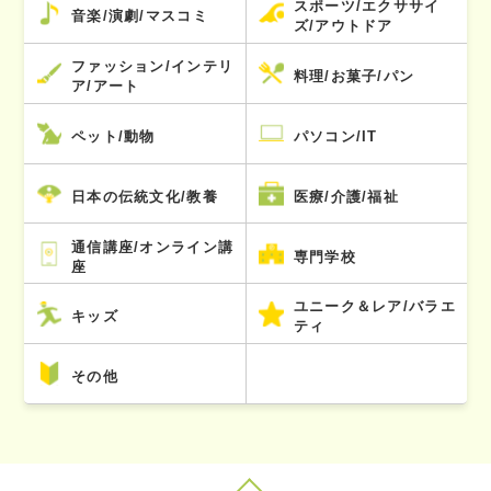
スポーツ/エクササイ
音楽/演劇/マスコミ
ズ/アウトドア
ファッション/インテリ
料理/お菓子/パン
ア/アート
ペット/動物
パソコン/IT
日本の伝統文化/教養
医療/介護/福祉
通信講座/オンライン講
専門学校
座
ユニーク＆レア/バラエ
キッズ
ティ
その他