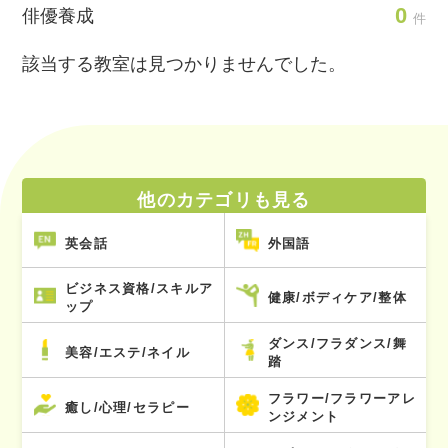
0
俳優養成
件
該当する教室は見つかりませんでした。
他のカテゴリも見る
英会話
外国語
ビジネス資格/スキルア
健康/ボディケア/整体
ップ
ダンス/フラダンス/舞
美容/エステ/ネイル
踏
フラワー/フラワーアレ
癒し/心理/セラピー
ンジメント