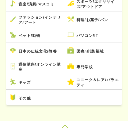
スポーツ/エクササイ
音楽/演劇/マスコミ
ズ/アウトドア
ファッション/インテリ
料理/お菓子/パン
ア/アート
ペット/動物
パソコン/IT
日本の伝統文化/教養
医療/介護/福祉
通信講座/オンライン講
専門学校
座
ユニーク＆レア/バラエ
キッズ
ティ
その他