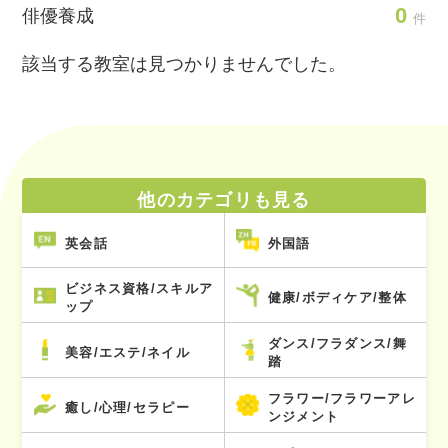
0
俳優養成
件
該当する教室は見つかりませんでした。
他のカテゴリも見る
英会話
外国語
ビジネス資格/スキルア
健康/ボディケア/整体
ップ
ダンス/フラダンス/舞
美容/エステ/ネイル
踏
フラワー/フラワーアレ
癒し/心理/セラピー
ンジメント