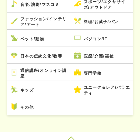
スポーツ/エクササイ
音楽/演劇/マスコミ
ズ/アウトドア
ファッション/インテリ
料理/お菓子/パン
ア/アート
ペット/動物
パソコン/IT
日本の伝統文化/教養
医療/介護/福祉
通信講座/オンライン講
専門学校
座
ユニーク＆レア/バラエ
キッズ
ティ
その他