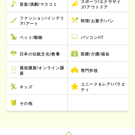
スポーツ/エクササイ
音楽/演劇/マスコミ
ズ/アウトドア
ファッション/インテリ
料理/お菓子/パン
ア/アート
ペット/動物
パソコン/IT
日本の伝統文化/教養
医療/介護/福祉
通信講座/オンライン講
専門学校
座
ユニーク＆レア/バラエ
キッズ
ティ
その他