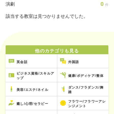
0
演劇
件
該当する教室は見つかりませんでした。
他のカテゴリも見る
英会話
外国語
ビジネス資格/スキルア
健康/ボディケア/整体
ップ
ダンス/フラダンス/舞
美容/エステ/ネイル
踏
フラワー/フラワーアレ
癒し/心理/セラピー
ンジメント