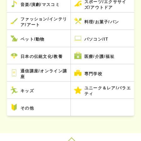
スポーツ/エクササイ
音楽/演劇/マスコミ
ズ/アウトドア
ファッション/インテリ
料理/お菓子/パン
ア/アート
ペット/動物
パソコン/IT
日本の伝統文化/教養
医療/介護/福祉
通信講座/オンライン講
専門学校
座
ユニーク＆レア/バラエ
キッズ
ティ
その他