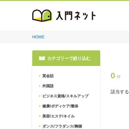
HOME
カテゴリーで絞り込む
0
英会話
件
外国語
該当する
ビジネス資格/スキルアップ
健康/ボディケア/整体
美容/エステ/ネイル
ダンス/フラダンス/舞踏