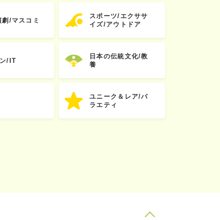
スポーツ/エクササ
演劇/マスコミ
イズ/アウトドア
日本の伝統文化/教
ン/IT
養
ユニーク＆レア/バ
ラエティ