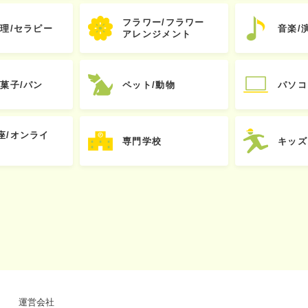
フラワー/フラワー
心理/セラピー
音楽/
アレンジメント
お菓子/パン
ペット/動物
パソコ
座/オンライ
専門学校
キッズ
運営会社