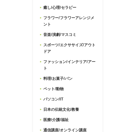
癒し/心理/セラピー
フラワー/フラワーアレンジメ
ント
音楽/演劇/マスコミ
スポーツ/エクササイズ/アウト
ドア
ファッション/インテリア/アー
ト
料理/お菓子/パン
ペット/動物
パソコン/IT
日本の伝統文化/教養
医療/介護/福祉
通信講座/オンライン講座