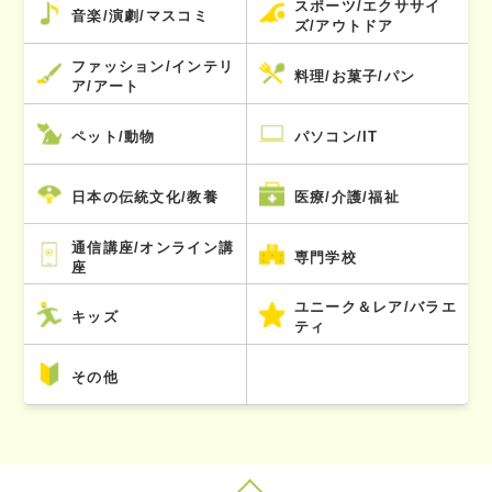
スポーツ/エクササイ
音楽/演劇/マスコミ
ズ/アウトドア
ファッション/インテリ
料理/お菓子/パン
ア/アート
ペット/動物
パソコン/IT
日本の伝統文化/教養
医療/介護/福祉
通信講座/オンライン講
専門学校
座
ユニーク＆レア/バラエ
キッズ
ティ
その他