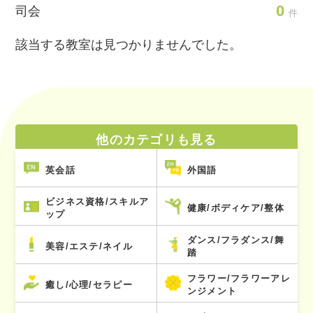
0
司会
件
該当する教室は見つかりませんでした。
他のカテゴリも見る
英会話
外国語
ビジネス資格/スキルア
健康/ボディケア/整体
ップ
ダンス/フラダンス/舞
美容/エステ/ネイル
踏
フラワー/フラワーアレ
癒し/心理/セラピー
ンジメント