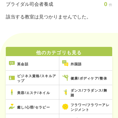
0
ブライダル司会者養成
件
該当する教室は見つかりませんでした。
他のカテゴリも見る
英会話
外国語
ビジネス資格/スキルア
健康/ボディケア/整体
ップ
ダンス/フラダンス/舞
美容/エステ/ネイル
踏
フラワー/フラワーアレ
癒し/心理/セラピー
ンジメント