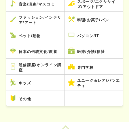
スポーツ/エクササイ
音楽/演劇/マスコミ
ズ/アウトドア
ファッション/インテリ
料理/お菓子/パン
ア/アート
ペット/動物
パソコン/IT
日本の伝統文化/教養
医療/介護/福祉
通信講座/オンライン講
専門学校
座
ユニーク＆レア/バラエ
キッズ
ティ
その他