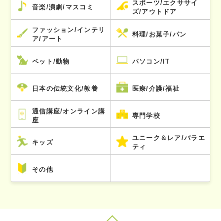
スポーツ/エクササイ
音楽/演劇/マスコミ
ズ/アウトドア
ファッション/インテリ
料理/お菓子/パン
ア/アート
ペット/動物
パソコン/IT
日本の伝統文化/教養
医療/介護/福祉
通信講座/オンライン講
専門学校
座
ユニーク＆レア/バラエ
キッズ
ティ
その他