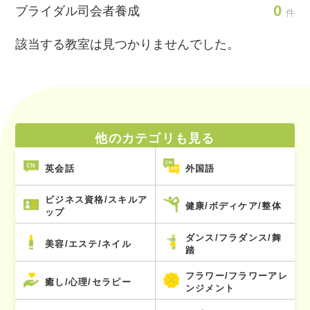
0
ブライダル司会者養成
件
該当する教室は見つかりませんでした。
他のカテゴリも見る
英会話
外国語
ビジネス資格/スキルア
健康/ボディケア/整体
ップ
ダンス/フラダンス/舞
美容/エステ/ネイル
踏
フラワー/フラワーアレ
癒し/心理/セラピー
ンジメント