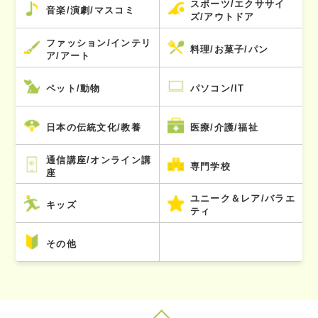
スポーツ/エクササイ
音楽/演劇/マスコミ
ズ/アウトドア
ファッション/インテリ
料理/お菓子/パン
ア/アート
ペット/動物
パソコン/IT
日本の伝統文化/教養
医療/介護/福祉
通信講座/オンライン講
専門学校
座
ユニーク＆レア/バラエ
キッズ
ティ
その他