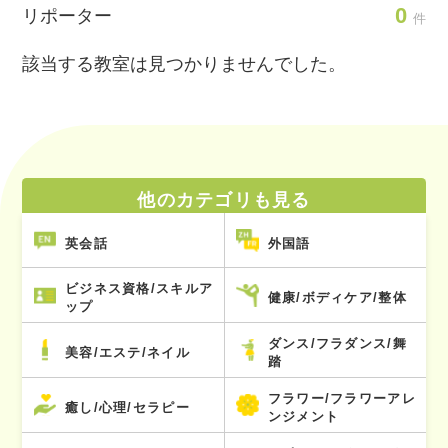
0
リポーター
件
該当する教室は見つかりませんでした。
他のカテゴリも見る
英会話
外国語
ビジネス資格/スキルア
健康/ボディケア/整体
ップ
ダンス/フラダンス/舞
美容/エステ/ネイル
踏
フラワー/フラワーアレ
癒し/心理/セラピー
ンジメント