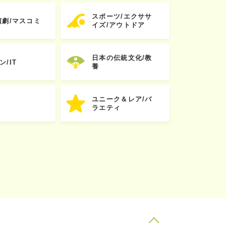
スポーツ/エクササ
演劇/マスコミ
イズ/アウトドア
日本の伝統文化/教
ン/IT
養
ユニーク＆レア/バ
ラエティ