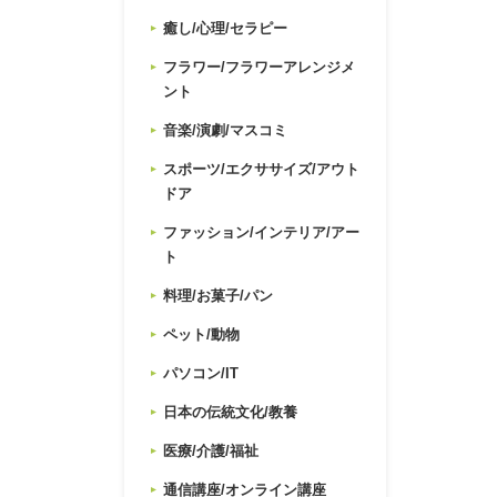
癒し/心理/セラピー
フラワー/フラワーアレンジメ
ント
音楽/演劇/マスコミ
スポーツ/エクササイズ/アウト
ドア
ファッション/インテリア/アー
ト
料理/お菓子/パン
ペット/動物
パソコン/IT
日本の伝統文化/教養
医療/介護/福祉
通信講座/オンライン講座