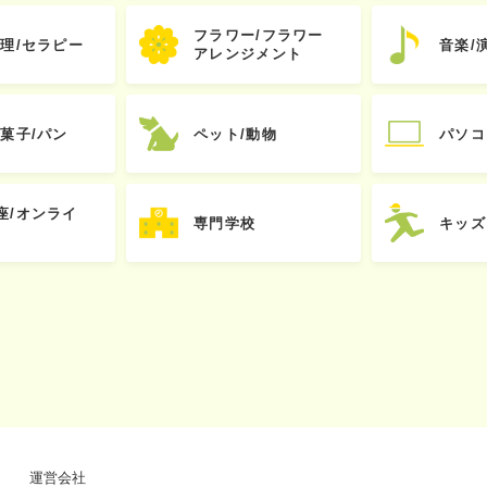
フラワー/フラワー
心理/セラピー
音楽/
アレンジメント
お菓子/パン
ペット/動物
パソコ
座/オンライ
専門学校
キッズ
運営会社