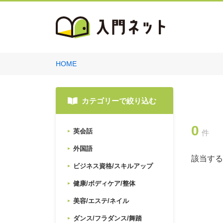
HOME
カテゴリーで絞り込む
0
英会話
件
外国語
該当する
ビジネス資格/スキルアップ
健康/ボディケア/整体
美容/エステ/ネイル
ダンス/フラダンス/舞踏