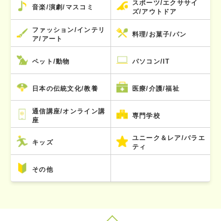
スポーツ/エクササイ
音楽/演劇/マスコミ
ズ/アウトドア
ファッション/インテリ
料理/お菓子/パン
ア/アート
ペット/動物
パソコン/IT
日本の伝統文化/教養
医療/介護/福祉
通信講座/オンライン講
専門学校
座
ユニーク＆レア/バラエ
キッズ
ティ
その他