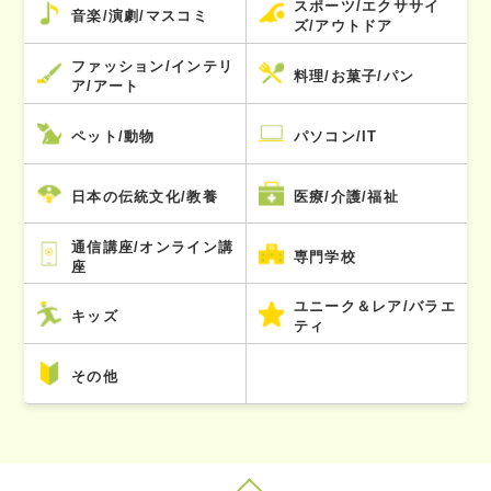
スポーツ/エクササイ
音楽/演劇/マスコミ
ズ/アウトドア
ファッション/インテリ
料理/お菓子/パン
ア/アート
ペット/動物
パソコン/IT
日本の伝統文化/教養
医療/介護/福祉
通信講座/オンライン講
専門学校
座
ユニーク＆レア/バラエ
キッズ
ティ
その他