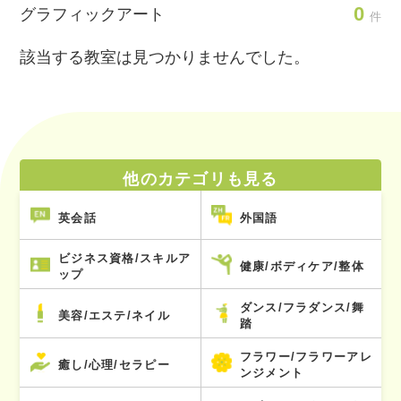
0
グラフィックアート
件
該当する教室は見つかりませんでした。
他のカテゴリも見る
英会話
外国語
ビジネス資格/スキルア
健康/ボディケア/整体
ップ
ダンス/フラダンス/舞
美容/エステ/ネイル
踏
フラワー/フラワーアレ
癒し/心理/セラピー
ンジメント