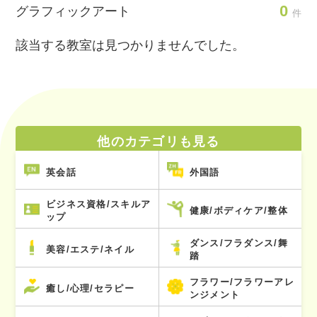
0
グラフィックアート
件
該当する教室は見つかりませんでした。
他のカテゴリも見る
英会話
外国語
ビジネス資格/スキルア
健康/ボディケア/整体
ップ
ダンス/フラダンス/舞
美容/エステ/ネイル
踏
フラワー/フラワーアレ
癒し/心理/セラピー
ンジメント