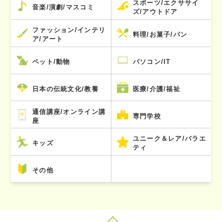
スポーツ/エクササイ
音楽/演劇/マスコミ
ズ/アウトドア
ファッション/インテリ
料理/お菓子/パン
ア/アート
ペット/動物
パソコン/IT
日本の伝統文化/教養
医療/介護/福祉
通信講座/オンライン講
専門学校
座
ユニーク＆レア/バラエ
キッズ
ティ
その他