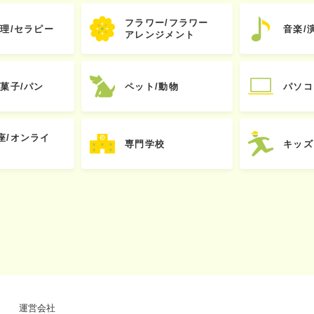
フラワー/フラワー
心理/セラピー
音楽/
アレンジメント
お菓子/パン
ペット/動物
パソコ
座/オンライ
専門学校
キッズ
運営会社