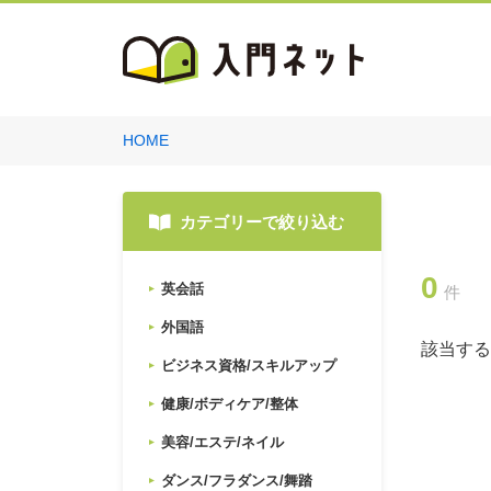
HOME
カテゴリーで絞り込む
0
英会話
件
外国語
該当する
ビジネス資格/スキルアップ
健康/ボディケア/整体
美容/エステ/ネイル
ダンス/フラダンス/舞踏