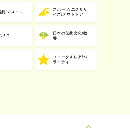
スポーツ/エクササ
演劇/マスコミ
イズ/アウトドア
日本の伝統文化/教
ン/IT
養
ユニーク＆レア/バ
ラエティ