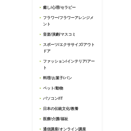
癒し/心理/セラピー
フラワー/フラワーアレンジメ
ント
音楽/演劇/マスコミ
スポーツ/エクササイズ/アウト
ドア
ファッション/インテリア/アー
ト
料理/お菓子/パン
ペット/動物
パソコン/IT
日本の伝統文化/教養
医療/介護/福祉
通信講座/オンライン講座