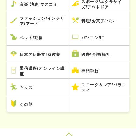
スポーツ/エクササイ
音楽/演劇/マスコミ
ズ/アウトドア
ファッション/インテリ
料理/お菓子/パン
ア/アート
ペット/動物
パソコン/IT
日本の伝統文化/教養
医療/介護/福祉
通信講座/オンライン講
専門学校
座
ユニーク＆レア/バラエ
キッズ
ティ
その他