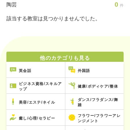
0
陶芸
件
該当する教室は見つかりませんでした。
他のカテゴリも見る
英会話
外国語
ビジネス資格/スキルア
健康/ボディケア/整体
ップ
ダンス/フラダンス/舞
美容/エステ/ネイル
踏
フラワー/フラワーアレ
癒し/心理/セラピー
ンジメント