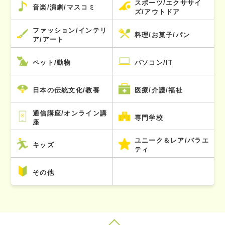
スポーツ/エクササイ
音楽/演劇/マスコミ
ズ/アウトドア
ファッション/インテリ
料理/お菓子/パン
ア/アート
ペット/動物
パソコン/IT
日本の伝統文化/教養
医療/介護/福祉
通信講座/オンライン講
専門学校
座
ユニーク＆レア/バラエ
キッズ
ティ
その他