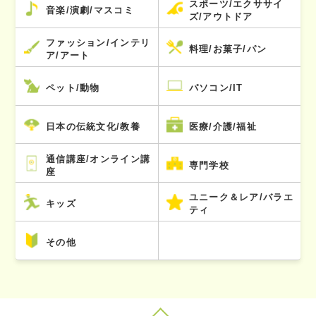
スポーツ/エクササイ
音楽/演劇/マスコミ
ズ/アウトドア
ファッション/インテリ
料理/お菓子/パン
ア/アート
ペット/動物
パソコン/IT
日本の伝統文化/教養
医療/介護/福祉
通信講座/オンライン講
専門学校
座
ユニーク＆レア/バラエ
キッズ
ティ
その他