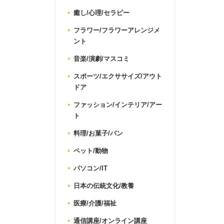
癒し/心理/セラピー
フラワー/フラワーアレンジメ
ント
音楽/演劇/マスコミ
スポーツ/エクササイズ/アウト
ドア
ファッション/インテリア/アー
ト
料理/お菓子/パン
ペット/動物
パソコン/IT
日本の伝統文化/教養
医療/介護/福祉
通信講座/オンライン講座