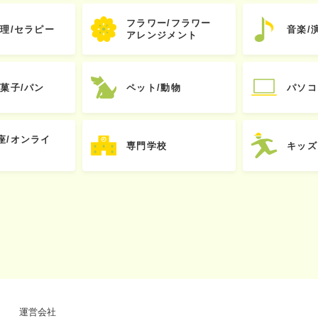
フラワー/フラワー
心理/セラピー
音楽/
アレンジメント
お菓子/パン
ペット/動物
パソコ
座/オンライ
専門学校
キッズ
運営会社