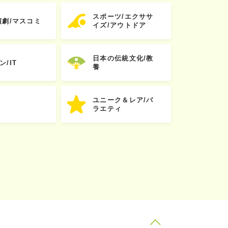
スポーツ/エクササ
演劇/マスコミ
イズ/アウトドア
日本の伝統文化/教
ン/IT
養
ユニーク＆レア/バ
ラエティ