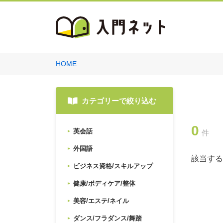
HOME
カテゴリーで絞り込む
0
英会話
件
外国語
該当する
ビジネス資格/スキルアップ
健康/ボディケア/整体
美容/エステ/ネイル
ダンス/フラダンス/舞踏