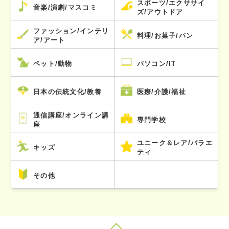
スポーツ/エクササイ
音楽/演劇/マスコミ
ズ/アウトドア
ファッション/インテリ
料理/お菓子/パン
ア/アート
ペット/動物
パソコン/IT
日本の伝統文化/教養
医療/介護/福祉
通信講座/オンライン講
専門学校
座
ユニーク＆レア/バラエ
キッズ
ティ
その他