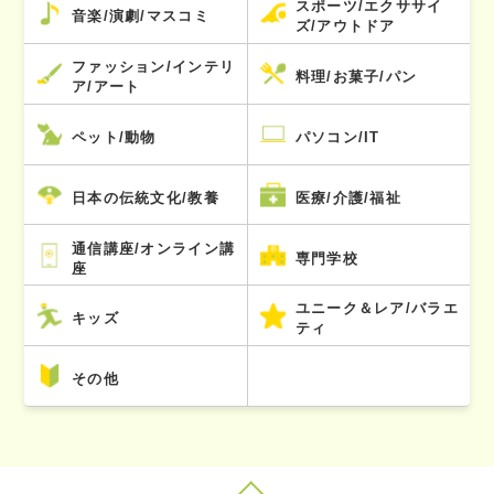
スポーツ/エクササイ
音楽/演劇/マスコミ
ズ/アウトドア
ファッション/インテリ
料理/お菓子/パン
ア/アート
ペット/動物
パソコン/IT
日本の伝統文化/教養
医療/介護/福祉
通信講座/オンライン講
専門学校
座
ユニーク＆レア/バラエ
キッズ
ティ
その他