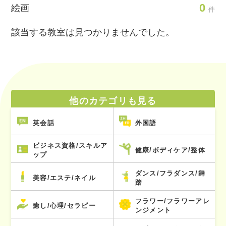
0
絵画
件
該当する教室は見つかりませんでした。
他のカテゴリも見る
英会話
外国語
ビジネス資格/スキルア
健康/ボディケア/整体
ップ
ダンス/フラダンス/舞
美容/エステ/ネイル
踏
フラワー/フラワーアレ
癒し/心理/セラピー
ンジメント