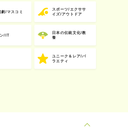
スポーツ/エクササ
演劇/マスコミ
イズ/アウトドア
日本の伝統文化/教
ン/IT
養
ユニーク＆レア/バ
ラエティ