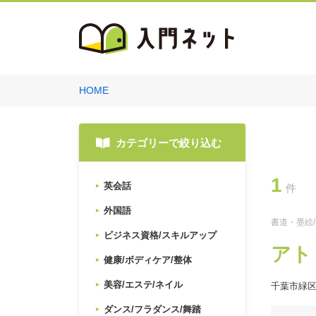
HOME
カテゴリーで絞り込む
1
英会話
件
外国語
書道・墨絵
ビジネス資格/スキルアップ
アト
健康/ボディケア/整体
美容/エステ/ネイル
千葉市緑
ダンス/フラダンス/舞踏