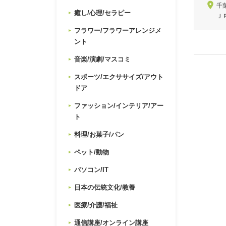
千
癒し/心理/セラピー
Ｊ
フラワー/フラワーアレンジメ
ント
音楽/演劇/マスコミ
スポーツ/エクササイズ/アウト
ドア
ファッション/インテリア/アー
ト
料理/お菓子/パン
ペット/動物
パソコン/IT
日本の伝統文化/教養
医療/介護/福祉
通信講座/オンライン講座