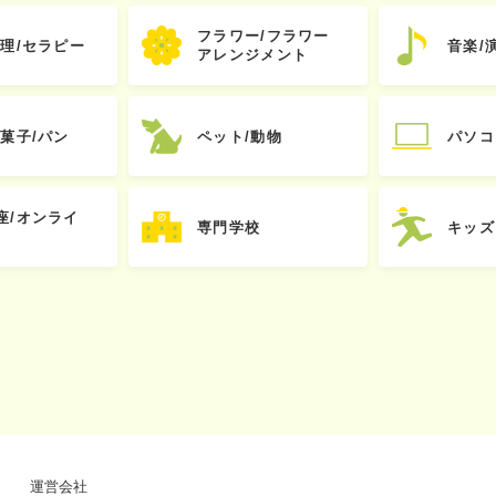
フラワー/フラワー
心理/セラピー
音楽/
アレンジメント
お菓子/パン
ペット/動物
パソコ
座/オンライ
専門学校
キッズ
運営会社