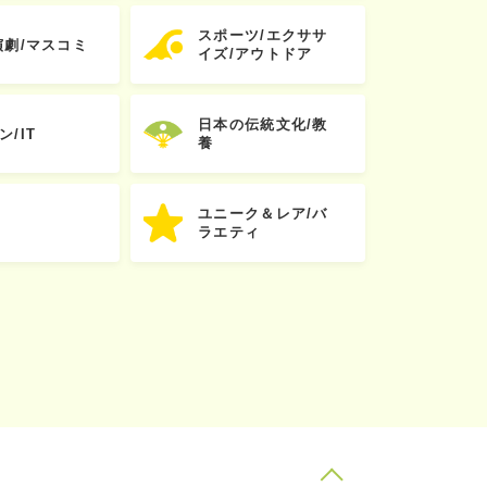
スポーツ/エクササ
演劇/マスコミ
イズ/アウトドア
日本の伝統文化/教
ン/IT
養
ユニーク＆レア/バ
ラエティ