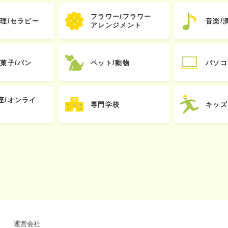
フラワー/フラワー
心理/セラピー
音楽/
アレンジメント
お菓子/パン
ペット/動物
パソコ
座/オンライ
専門学校
キッズ
運営会社