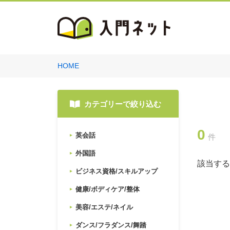
HOME
カテゴリーで絞り込む
0
英会話
件
外国語
該当する
ビジネス資格/スキルアップ
健康/ボディケア/整体
美容/エステ/ネイル
ダンス/フラダンス/舞踏