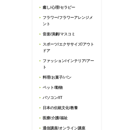
癒し/心理/セラピー
フラワー/フラワーアレンジメ
ント
音楽/演劇/マスコミ
スポーツ/エクササイズ/アウト
ドア
ファッション/インテリア/アー
ト
料理/お菓子/パン
ペット/動物
パソコン/IT
日本の伝統文化/教養
医療/介護/福祉
通信講座/オンライン講座